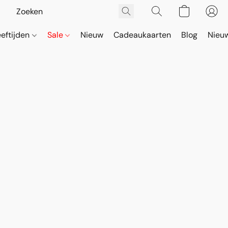
eeftijden
Sale
Nieuw
Cadeaukaarten
Blog
Nieuw