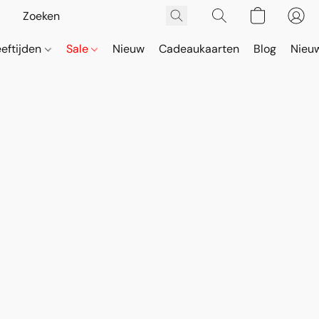
eeftijden
Sale
Nieuw
Cadeaukaarten
Blog
Nieuw