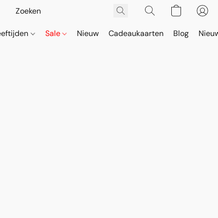
eeftijden
Sale
Nieuw
Cadeaukaarten
Blog
Nieuw