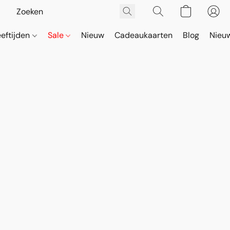
eeftijden
Sale
Nieuw
Cadeaukaarten
Blog
Nieuw