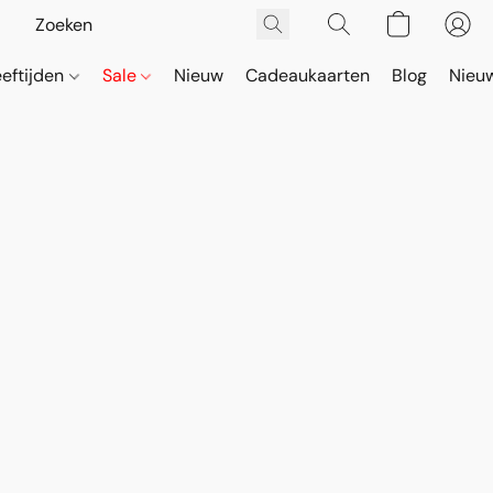
eeftijden
Sale
Nieuw
Cadeaukaarten
Blog
Nieuw