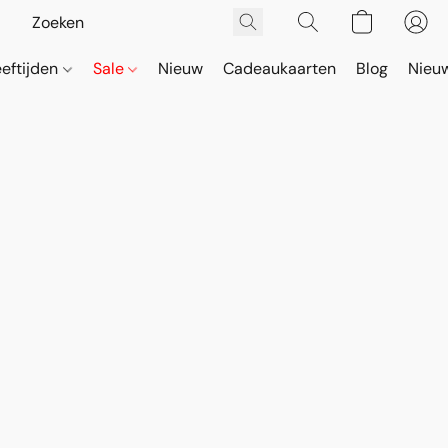
eeftijden
Sale
Nieuw
Cadeaukaarten
Blog
Nieuw