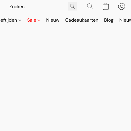
eeftijden
Sale
Nieuw
Cadeaukaarten
Blog
Nieuw