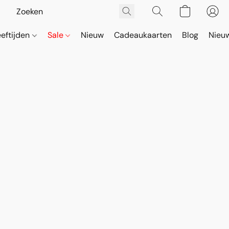
eeftijden
Sale
Nieuw
Cadeaukaarten
Blog
Nieuw