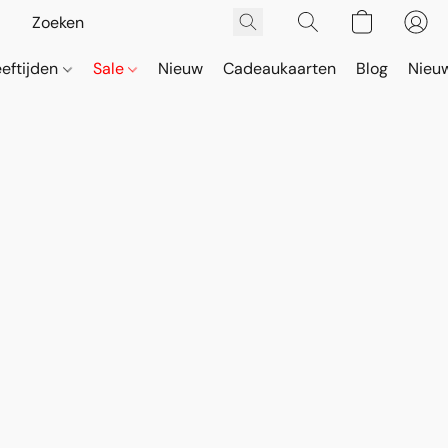
eeftijden
Sale
Nieuw
Cadeaukaarten
Blog
Nieuw