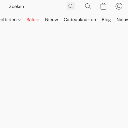
eeftijden
Sale
Nieuw
Cadeaukaarten
Blog
Nieuw