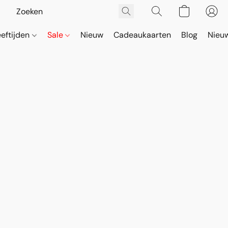
eeftijden
Sale
Nieuw
Cadeaukaarten
Blog
Nieuw