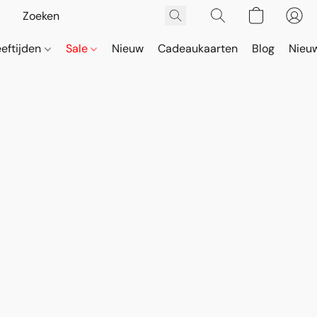
eeftijden
Sale
Nieuw
Cadeaukaarten
Blog
Nieuw