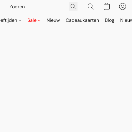
eeftijden
Sale
Nieuw
Cadeaukaarten
Blog
Nieuw