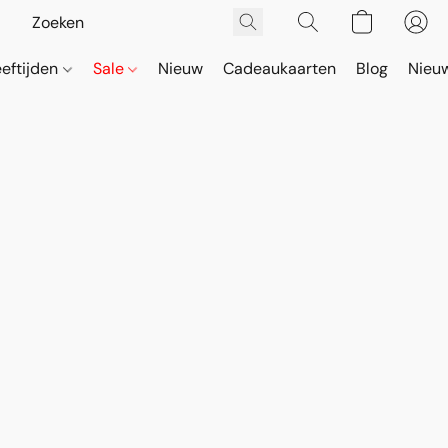
eeftijden
Sale
Nieuw
Cadeaukaarten
Blog
Nieuw