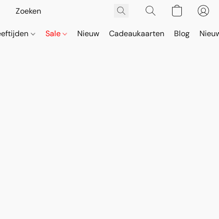
eeftijden
Sale
Nieuw
Cadeaukaarten
Blog
Nieuw