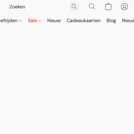
eeftijden
Sale
Nieuw
Cadeaukaarten
Blog
Nieuw