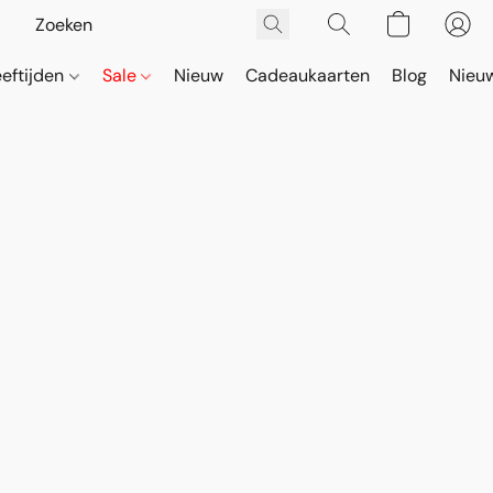
eeftijden
Sale
Nieuw
Cadeaukaarten
Blog
Nieuw