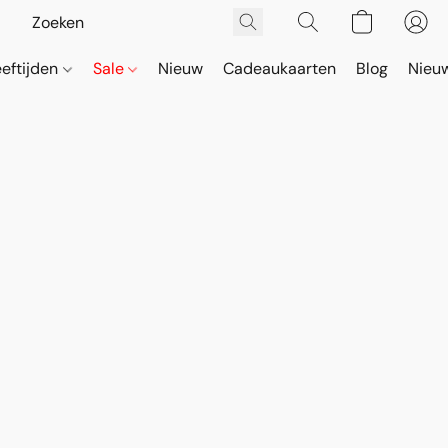
eeftijden
Sale
Nieuw
Cadeaukaarten
Blog
Nieuw