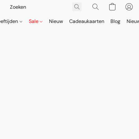
eeftijden
Sale
Nieuw
Cadeaukaarten
Blog
Nieuw