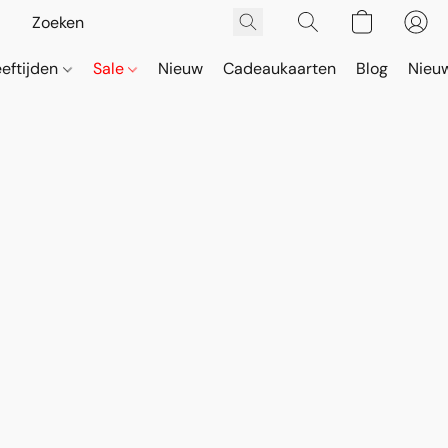
eeftijden
Sale
Nieuw
Cadeaukaarten
Blog
Nieuw