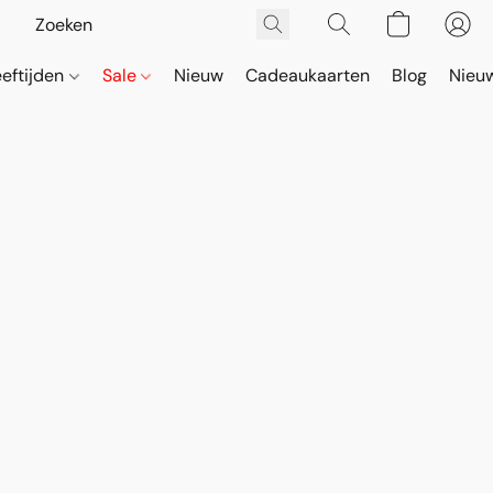
eeftijden
Sale
Nieuw
Cadeaukaarten
Blog
Nieuw