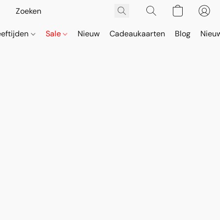
eeftijden
Sale
Nieuw
Cadeaukaarten
Blog
Nieuw