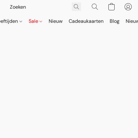
eeftijden
Sale
Nieuw
Cadeaukaarten
Blog
Nieuw