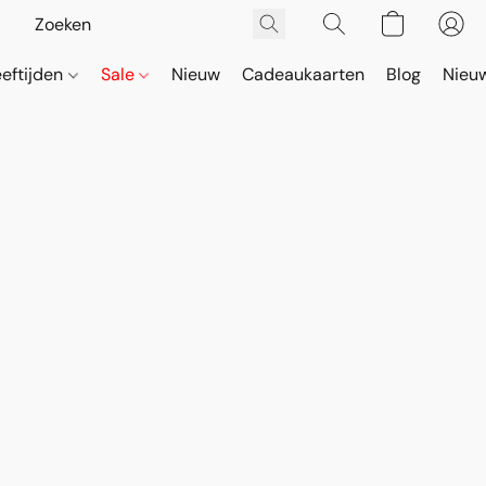
eeftijden
Sale
Nieuw
Cadeaukaarten
Blog
Nieuw