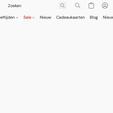
eeftijden
Sale
Nieuw
Cadeaukaarten
Blog
Nieuw