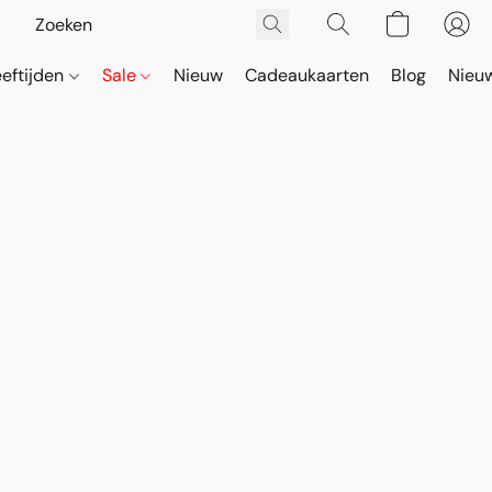
eeftijden
Sale
Nieuw
Cadeaukaarten
Blog
Nieuw