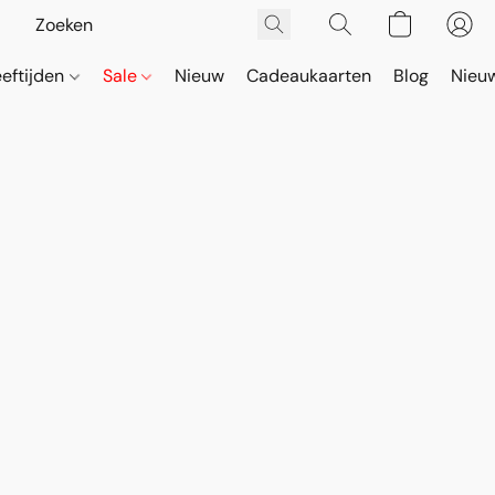
eeftijden
Sale
Nieuw
Cadeaukaarten
Blog
Nieuw