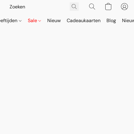
eeftijden
Sale
Nieuw
Cadeaukaarten
Blog
Nieuw