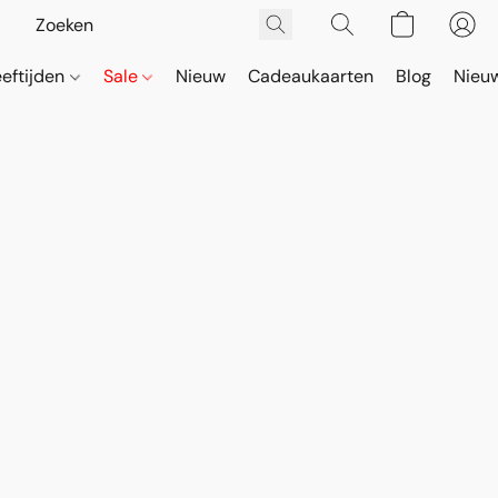
eeftijden
Sale
Nieuw
Cadeaukaarten
Blog
Nieuw