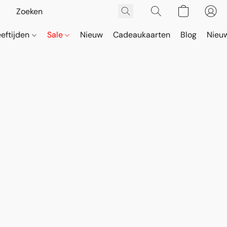
eeftijden
Sale
Nieuw
Cadeaukaarten
Blog
Nieuw