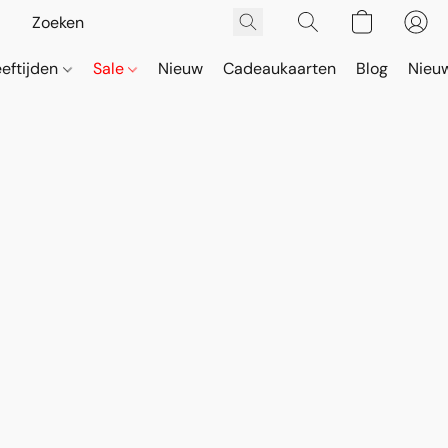
eeftijden
Sale
Nieuw
Cadeaukaarten
Blog
Nieuw