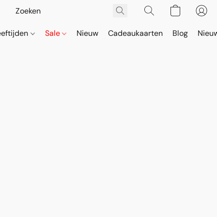
eeftijden
Sale
Nieuw
Cadeaukaarten
Blog
Nieuw