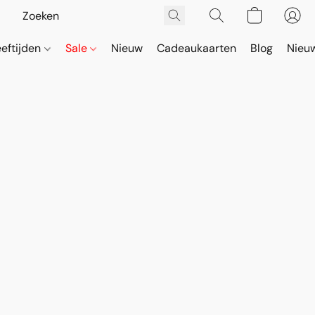
eeftijden
Sale
Nieuw
Cadeaukaarten
Blog
Nieuw