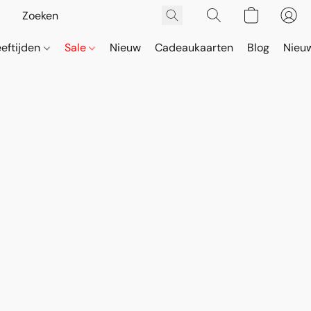
eeftijden
Sale
Nieuw
Cadeaukaarten
Blog
Nieuw