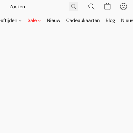
eeftijden
Sale
Nieuw
Cadeaukaarten
Blog
Nieuw