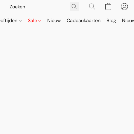
eeftijden
Sale
Nieuw
Cadeaukaarten
Blog
Nieuw