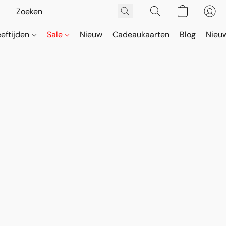
eeftijden
Sale
Nieuw
Cadeaukaarten
Blog
Nieuw