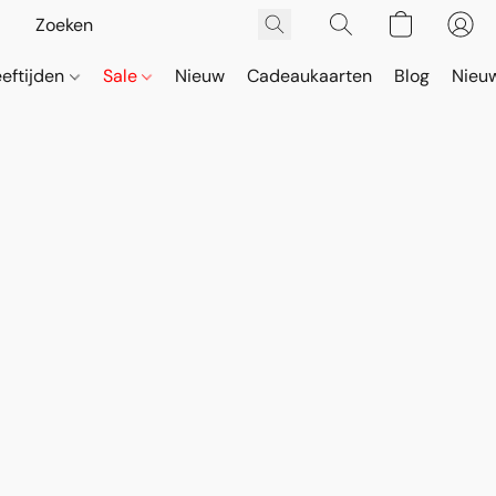
eeftijden
Sale
Nieuw
Cadeaukaarten
Blog
Nieuw