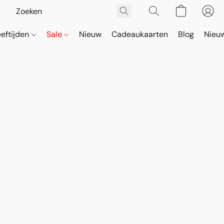
eeftijden
Sale
Nieuw
Cadeaukaarten
Blog
Nieuw