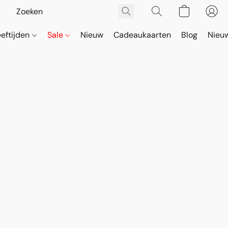
eeftijden
Sale
Nieuw
Cadeaukaarten
Blog
Nieuw