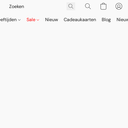
eeftijden
Sale
Nieuw
Cadeaukaarten
Blog
Nieuw