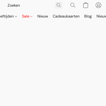
eeftijden
Sale
Nieuw
Cadeaukaarten
Blog
Nieuw