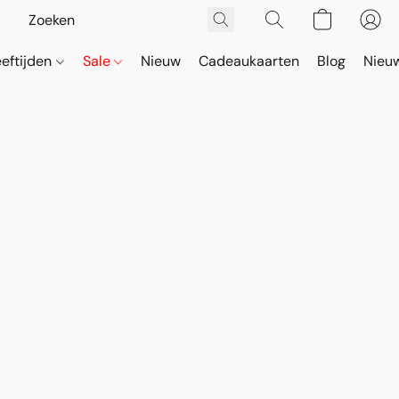
eeftijden
Sale
Nieuw
Cadeaukaarten
Blog
Nieuw