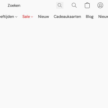
eeftijden
Sale
Nieuw
Cadeaukaarten
Blog
Nieuw