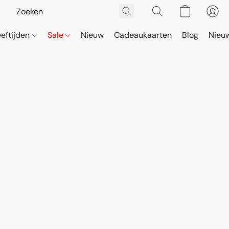
eeftijden
Sale
Nieuw
Cadeaukaarten
Blog
Nieuw