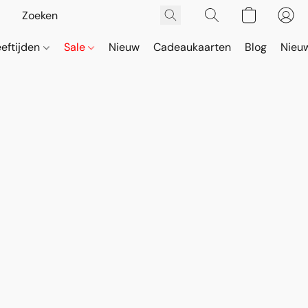
eeftijden
Sale
Nieuw
Cadeaukaarten
Blog
Nieuw