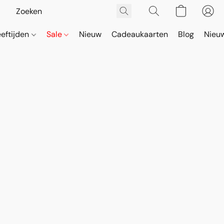
eeftijden
Sale
Nieuw
Cadeaukaarten
Blog
Nieuw