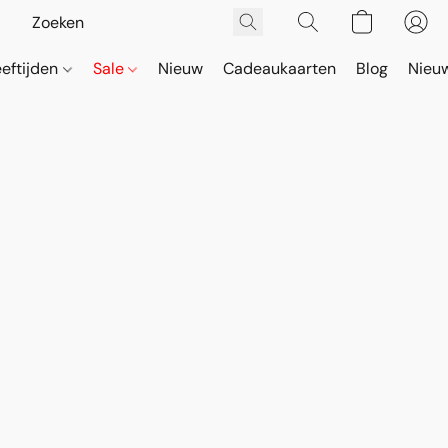
eeftijden
Sale
Nieuw
Cadeaukaarten
Blog
Nieuw