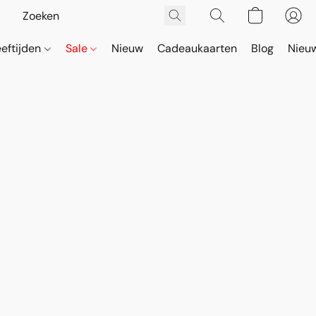
eeftijden
Sale
Nieuw
Cadeaukaarten
Blog
Nieuw