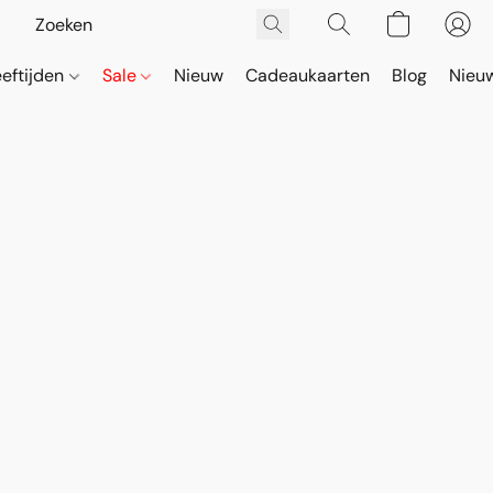
eeftijden
Sale
Nieuw
Cadeaukaarten
Blog
Nieuw